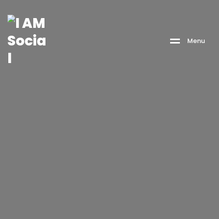
M
e
n
u