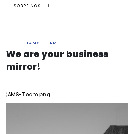
SOBRE NÓS
I
A
M
S
T
E
A
M
W
e
a
r
e
y
o
u
r
b
u
s
i
n
e
s
s
m
i
r
r
o
r
!
I AM Ana
CEO