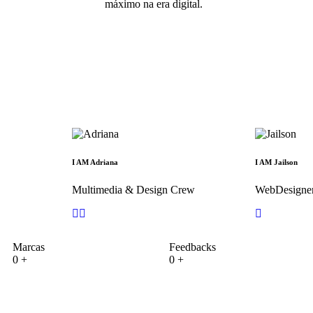
máximo na era digital.
I AM Adriana
I AM Jailson
Multimedia & Design Crew
WebDesigner
Marcas
Feedbacks
0
+
0
+