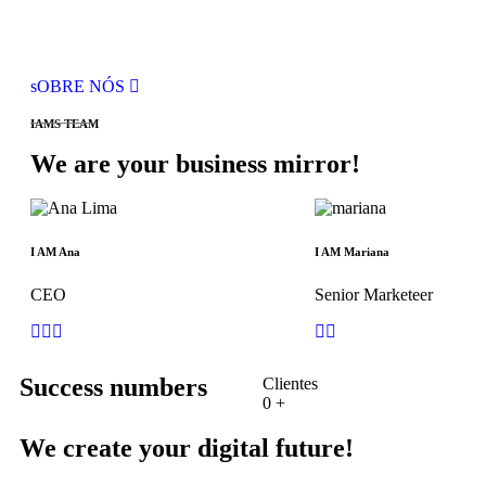
sOBRE NÓS
IAMS TEAM
We are your business mirror!
I AM Ana
I AM Mariana
CEO
Senior Marketeer
Success numbers
Clientes
0
+
We create your digital future!